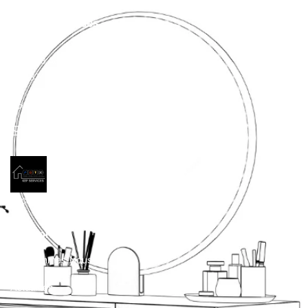
Nos Coordonées
628 Av. de la Maximinoise,
83470 Saint-Maximin-la-Sainte-Baume, France
04 94 78 43 58
kingconstruction.paca@gmail.com
Accéder au site de notre partenaire Kep Services
Entreprise
Qui-sommes-Nous ?
Actualités