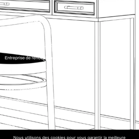
Offre Parrainage
Notre Savoir-Faire
Maîtrise d’oeuvre
Entreprise de construction
Entreprise de rénovation
Construction de maisons sur Mesure
Nos Réalisations
Nos modèles et plans de maisons
Construction
Rénovation
Nous utilisons des cookies pour vous garantir la meilleure