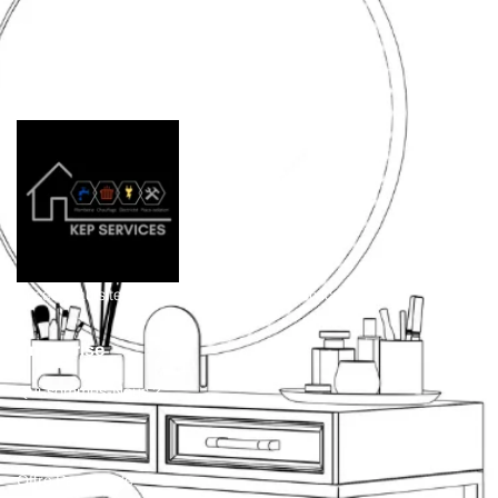
04 94 78 43 58
kingconstruction.paca@gmail.com
Accéder au site de notre partenaire Kep Services
Entreprise
Qui-sommes-Nous ?
Actualités
Offre Parrainage